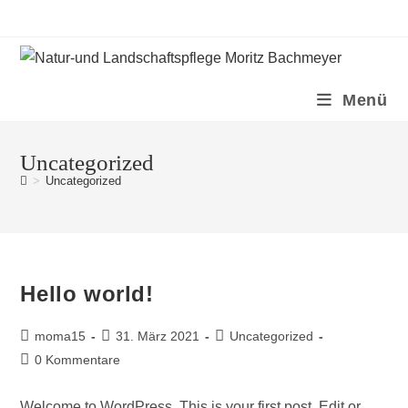
Zum
Inhalt
springen
Menü
Uncategorized
>
Uncategorized
Hello world!
Beitrags-
Beitrag
Beitrags-
moma15
31. März 2021
Uncategorized
Autor:
veröffentlicht:
Kategorie:
Beitrags-
0 Kommentare
Kommentare:
Welcome to WordPress. This is your first post. Edit or