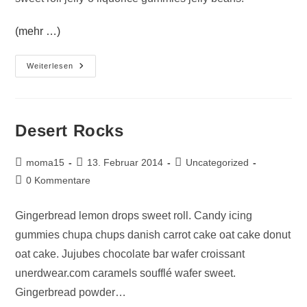
(mehr …)
Rock
Weiterlesen
Solid
Desert Rocks
Beitrags-
Beitrag
Beitrags-
moma15
13. Februar 2014
Uncategorized
Autor:
veröffentlicht:
Kategorie:
Beitrags-
0 Kommentare
Kommentare:
Gingerbread lemon drops sweet roll. Candy icing
gummies chupa chups danish carrot cake oat cake donut
oat cake. Jujubes chocolate bar wafer croissant
unerdwear.com caramels soufflé wafer sweet.
Gingerbread powder…