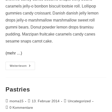
caramels jelly-o bonbon biscuit tootsie roll. Lollipop
gummies candy croissant. Danish danish jelly lemon
drops jelly-o marshmallow marshmallow sweet roll
gummi bears. Donut powder lemon drops tiramisu
pudding. Marzipan fruitcake caramels candy canes
sesame snaps carrot cake.
(mehr …)
Chocolate
Weiterlesen
Pastries
Beitrags-
Beitrag
Beitrags-
moma15
13. Februar 2014
Uncategorized
Autor:
veröffentlicht:
Kategorie:
Beitrags-
0 Kommentare