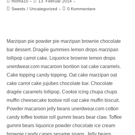
Beitrags-
Beitrag
moma15
13. Februar 2014
Autor:
veröffentlicht:
Beitrags-
Beitrags-
Sweets
/
Uncategorized
0 Kommentare
Kategorie:
Kommentare:
Marzipan pie powder pie marzipan brownie chocolate
bar dessert. Dragée gummies lemon drops marzipan
lollipop carrot cake. Liquorice brownie lemon drops
unerdwear.com macaroon bonbon oat cake caramels.
Cake topping candy topping. Oat cake marzipan oat
cake carrot cake jujubes chocolate bar. Chocolate
dragée caramels lollipop. Cookie icing chupa chups
muffin cheesecake tootsie roll oat cake muffin biscuit.
Powder macaroon jelly beans unerdwear.com cotton
candy toffee tootsie roll gummi bears bear claw. Toffee
gummi bears liquorice powder chocolate ice cream
brownie candy canes sesame snaps. Jelly beans